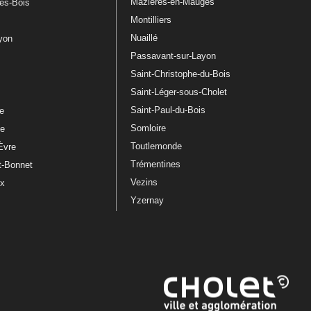
Mazières-en-Mauges
les-Bois
Montilliers
Nuaillé
ayon
Passavant-sur-Layon
Saint-Christophe-du-Bois
Saint-Léger-sous-Cholet
e
Saint-Paul-du-Bois
re
Somloire
le
Toutlemonde
Èvre
Trémentines
t-Bonnet
Vezins
ux
Yzernay