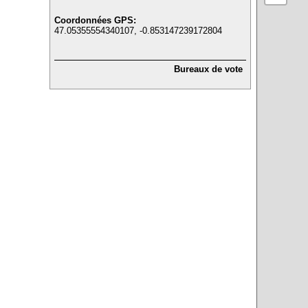
Coordonnées GPS:
47.05355554340107, -0.853147239172804
Bureaux de vote