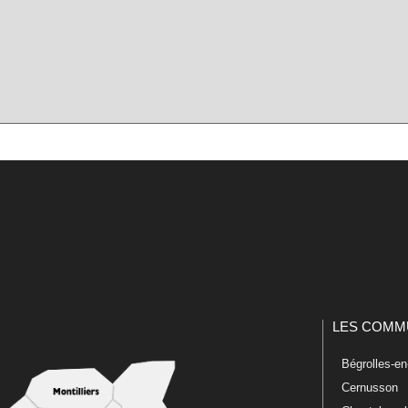
LES COMM
Bégrolles-e
Cernusson