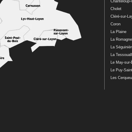
Chanteloup-
Cholet
Cléré-sur-L
Coron
La Plaine
La Romagn
La Séguiniè
La Tessoual
Le May-sur-
Le Puy-Sain
Les Cerque