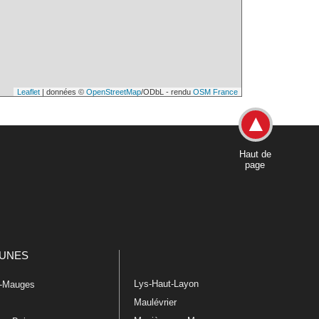
Leaflet
| données ©
OpenStreetMap
/ODbL - rendu
OSM France
Haut de
page
UNES
Lys-Haut-Layon
n-Mauges
Maulévrier