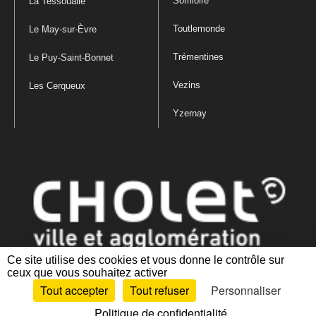
Somloire
La Tessoualle
Toutlemonde
Le May-sur-Èvre
Trémentines
Le Puy-Saint-Bonnet
Vezins
Les Cerqueux
Yzernay
Ce site utilise des cookies et vous donne le contrôle sur
ceux que vous souhaitez activer
Mentions légales
|
Politique de confidentialité
|
Politique de gestion
Tout accepter
Tout refuser
Personnaliser
des cookies
|
Plan du site
|
Accessibilité : partiellement conforme
Politique de confidentialité