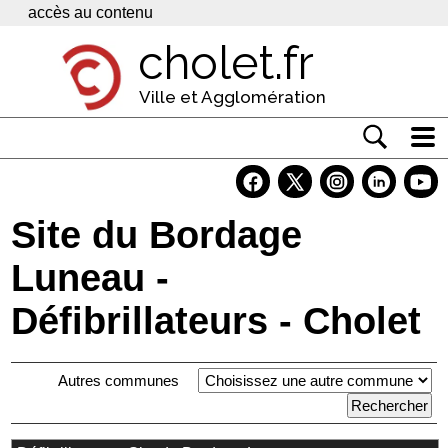
Panneau de gestion des cookies
accès au contenu
cholet.fr
Ville et Agglomération
Actualité
Vivre à Cholet
Site du Bordage
Economie
Luneau -
Services
Défibrillateurs - Cholet
Contacts
Autres communes