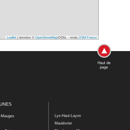
Leaflet
| données ©
OpenStreetMap
/ODbL - rendu
OSM France
Haut de
page
UNES
Lys-Haut-Layon
n-Mauges
Maulévrier