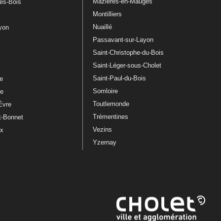
Mazières-en-Mauges
les-Bois
Montilliers
Nuaillé
ayon
Passavant-sur-Layon
Saint-Christophe-du-Bois
Saint-Léger-sous-Cholet
e
Saint-Paul-du-Bois
re
Somloire
le
Toutlemonde
Èvre
Trémentines
t-Bonnet
Vezins
ux
Yzernay