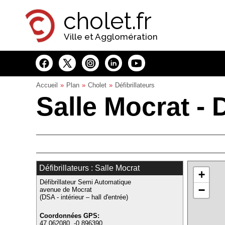
Panneau de gestion des cookies
cholet.fr
Ville et Agglomération
Accueil
Plan
Cholet
Défibrillateurs
Salle Mocrat - D
Défibrillateurs : Salle Mocrat
+
Défibrillateur Semi Automatique
−
avenue de Mocrat
(DSA - intérieur – hall d'entrée)
Coordonnées GPS:
47.062080, -0.896390