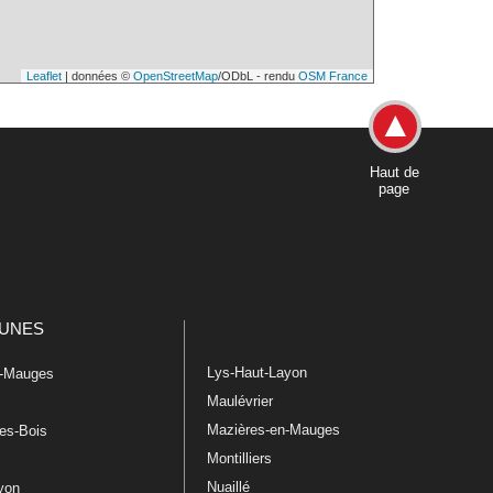
Leaflet
| données ©
OpenStreetMap
/ODbL - rendu
OSM France
Haut de
page
UNES
Lys-Haut-Layon
n-Mauges
Maulévrier
Mazières-en-Mauges
les-Bois
Montilliers
Nuaillé
ayon