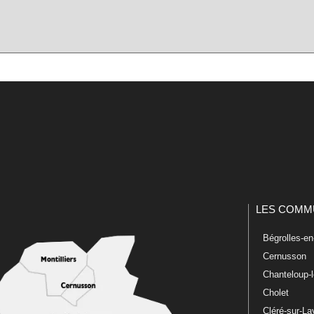
LES COMM
Bégrolles-e
Cernusson
Chanteloup-
Cholet
Cléré-sur-L