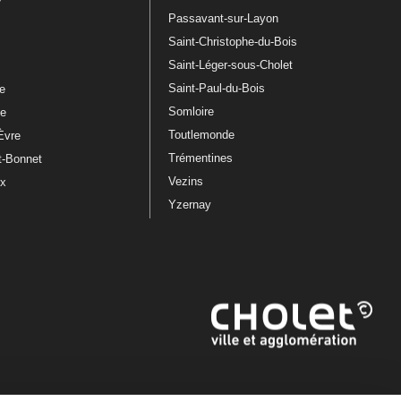
Passavant-sur-Layon
Saint-Christophe-du-Bois
Saint-Léger-sous-Cholet
e
Saint-Paul-du-Bois
re
Somloire
le
Toutlemonde
Èvre
Trémentines
t-Bonnet
Vezins
ux
Yzernay