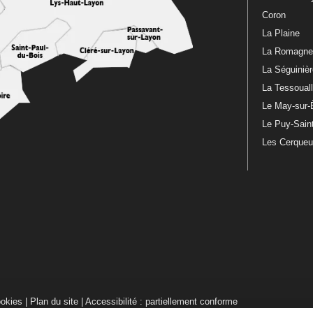
Coron
La Plaine
La Romagn
La Séguiniè
La Tessoual
Le May-sur-
Le Puy-Sain
Les Cerque
ookies
|
Plan du site
|
Accessibilité : partiellement conforme