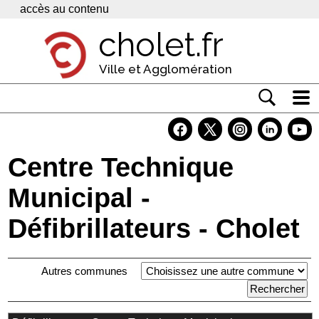
Panneau de gestion des cookies
accès au contenu
cholet.fr
Ville et Agglomération
Actualité
Vivre à Cholet
Centre Technique
Economie
Municipal -
Services
Défibrillateurs - Cholet
Contacts
Autres communes