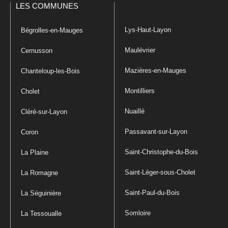
LES COMMUNES
Lys-Haut-Layon
Bégrolles-en-Mauges
Maulévrier
Cernusson
Mazières-en-Mauges
Chanteloup-les-Bois
Montilliers
Cholet
Nuaillé
Cléré-sur-Layon
Passavant-sur-Layon
Coron
Saint-Christophe-du-Bois
La Plaine
Saint-Léger-sous-Cholet
La Romagne
Saint-Paul-du-Bois
La Séguinière
Somloire
La Tessoualle