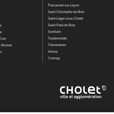
Passavant-sur-Layon
Saint-Christophe-du-Bois
Saint-Léger-sous-Cholet
e
Saint-Paul-du-Bois
re
Somloire
le
Toutlemonde
Èvre
Trémentines
t-Bonnet
Vezins
ux
Yzernay