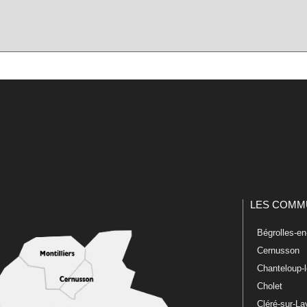
LES COMM
Bégrolles-e
Cernusson
Chanteloup-
Cholet
Cléré-sur-L