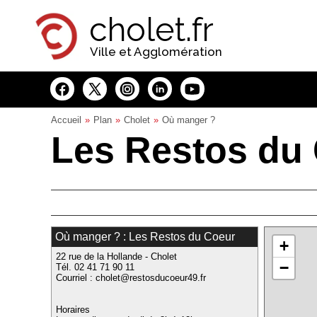
Panneau de gestion des cookies
cholet.fr
Ville et Agglomération
Accueil
Plan
Cholet
Où manger ?
Les Restos du 
Où manger ? : Les Restos du Coeur
+
22 rue de la Hollande - Cholet
−
Tél. 02 41 71 90 11
Courriel : cholet@restosducoeur49.fr
Horaires