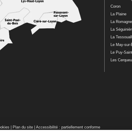
Coron
La Plaine
La Romagn
La Séguiniè
La Tessoual
Le May-sur-
Le Puy-Sain
Les Cerque
ookies
|
Plan du site
|
Accessibilité : partiellement conforme