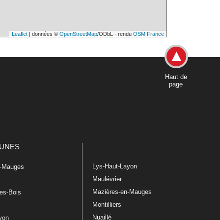
Leaflet
| données ©
OpenStreetMap
/ODbL - rendu
OSM France
Haut de
page
UNES
Lys-Haut-Layon
n-Mauges
Maulévrier
Mazières-en-Mauges
les-Bois
Montilliers
Nuaillé
ayon