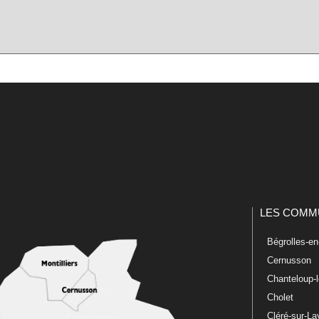
LES COMM
Bégrolles-e
Cernusson
Chanteloup-
Cholet
Cléré-sur-L