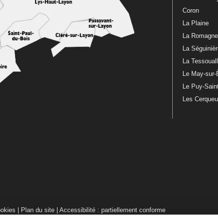
Coron
La Plaine
La Romagn
La Séguiniè
La Tessoual
Le May-sur-
Le Puy-Sain
Les Cerque
ookies
|
Plan du site
|
Accessibilité : partiellement conforme