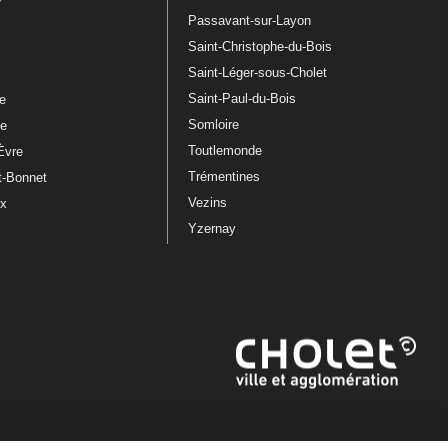
Passavant-sur-Layon
Saint-Christophe-du-Bois
Saint-Léger-sous-Cholet
e
Saint-Paul-du-Bois
re
Somloire
le
Toutlemonde
Èvre
Trémentines
t-Bonnet
Vezins
ux
Yzernay