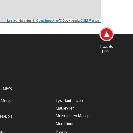
Leaflet
| données ©
OpenStreetMap
/ODbL - rendu
OSM France
Haut de
page
UNES
Lys-Haut-Layon
n-Mauges
Maulévrier
Mazières-en-Mauges
les-Bois
Montilliers
Nuaillé
ayon