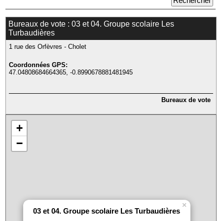
Bureaux de vote : 03 et 04. Groupe scolaire Les
Turbaudières
1 rue des Orfèvres - Cholet
Coordonnées GPS:
47.04808684664365, -0.8990678881481945
Bureaux de vote
+
−
×
03 et 04. Groupe scolaire Les Turbaudières