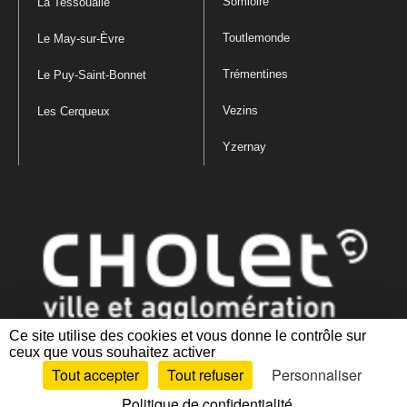
Somloire
La Tessoualle
Toutlemonde
Le May-sur-Èvre
Trémentines
Le Puy-Saint-Bonnet
Vezins
Les Cerqueux
Yzernay
Ce site utilise des cookies et vous donne le contrôle sur
ceux que vous souhaitez activer
Mentions légales
|
Politique de confidentialité
|
Politique de gestion
Tout accepter
Tout refuser
Personnaliser
des cookies
|
Plan du site
|
Accessibilité : partiellement conforme
Politique de confidentialité