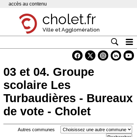
Panneau de gestion des cookies
accès au contenu
cholet.fr
Ville et Agglomération
Actualité
Vivre à Cholet
03 et 04. Groupe
Economie
scolaire Les
Services
Turbaudières - Bureaux
Contacts
de vote - Cholet
Autres communes