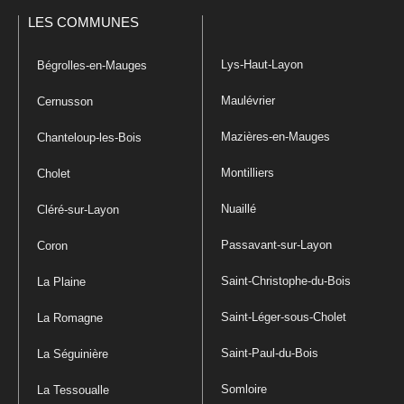
LES COMMUNES
Lys-Haut-Layon
Bégrolles-en-Mauges
Maulévrier
Cernusson
Mazières-en-Mauges
Chanteloup-les-Bois
Montilliers
Cholet
Nuaillé
Cléré-sur-Layon
Passavant-sur-Layon
Coron
Saint-Christophe-du-Bois
La Plaine
Saint-Léger-sous-Cholet
La Romagne
Saint-Paul-du-Bois
La Séguinière
Somloire
La Tessoualle