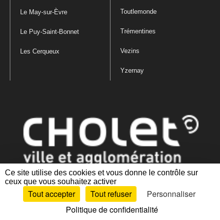
Toutlemonde
Le May-sur-Èvre
Trémentines
Le Puy-Saint-Bonnet
Vezins
Les Cerqueux
Yzernay
Ce site utilise des cookies et vous donne le contrôle sur
ceux que vous souhaitez activer
Mentions légales
|
Politique de confidentialité
|
Politique de gestion
Tout accepter
Tout refuser
Personnaliser
des cookies
|
Plan du site
|
Accessibilité : partiellement conforme
Politique de confidentialité
Artiphp - Ronald Guérin
© 2001-2024 est un logiciel libre distribué sous licence GPL.