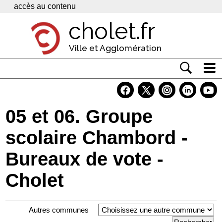
Panneau de gestion des cookies
accès au contenu
cholet.fr
Ville et Agglomération
Actualité
Vivre à Cholet
05 et 06. Groupe
Economie
scolaire Chambord -
Services
Bureaux de vote -
Contacts
Cholet
Autres communes