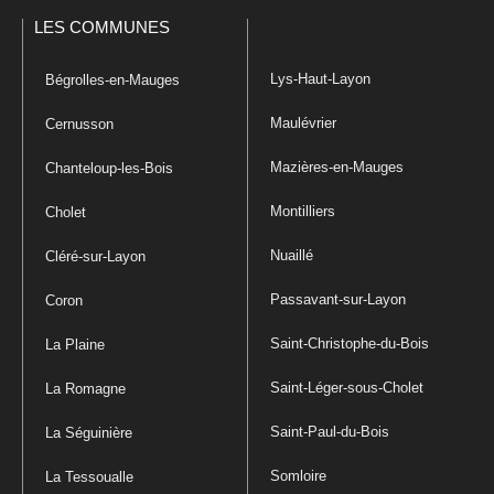
LES COMMUNES
Lys-Haut-Layon
Bégrolles-en-Mauges
Maulévrier
Cernusson
Mazières-en-Mauges
Chanteloup-les-Bois
Montilliers
Cholet
Nuaillé
Cléré-sur-Layon
Passavant-sur-Layon
Coron
Saint-Christophe-du-Bois
La Plaine
Saint-Léger-sous-Cholet
La Romagne
Saint-Paul-du-Bois
La Séguinière
Somloire
La Tessoualle