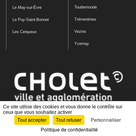
Toutlemonde
Le May-sur-Èvre
Trémentines
Le Puy-Saint-Bonnet
Vezins
Les Cerqueux
Yzernay
Ce site utilise des cookies et vous donne le contrôle sur
ceux que vous souhaitez activer
Mentions légales
|
Politique de confidentialité
|
Politique de gestion
Tout accepter
Tout refuser
Personnaliser
des cookies
|
Plan du site
|
Accessibilité : partiellement conforme
Politique de confidentialité
Artiphp - Ronald Guérin
© 2001-2024 est un logiciel libre distribué sous licence GPL.