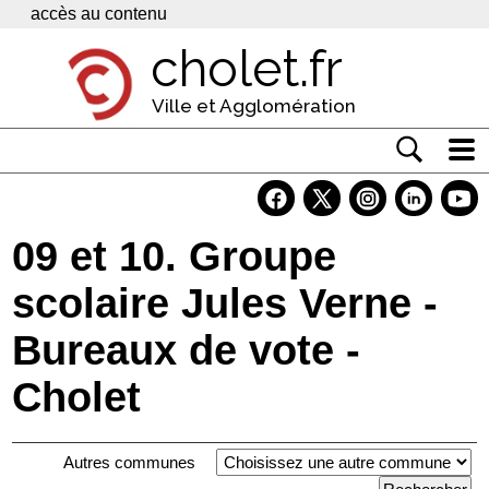
Panneau de gestion des cookies
accès au contenu
cholet.fr
Ville et Agglomération
Actualité
Vivre à Cholet
09 et 10. Groupe
Economie
scolaire Jules Verne -
Services
Bureaux de vote -
Contacts
Cholet
Autres communes