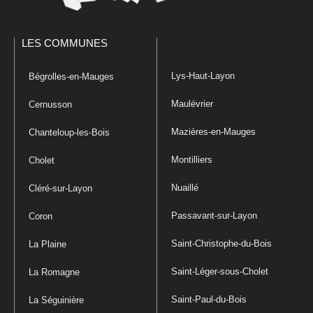
LES COMMUNES
Lys-Haut-Layon
Bégrolles-en-Mauges
Maulévrier
Cernusson
Mazières-en-Mauges
Chanteloup-les-Bois
Montilliers
Cholet
Nuaillé
Cléré-sur-Layon
Passavant-sur-Layon
Coron
Saint-Christophe-du-Bois
La Plaine
Saint-Léger-sous-Cholet
La Romagne
Saint-Paul-du-Bois
La Séguinière