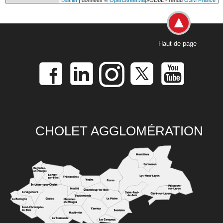
Leaflet
| données ©
OpenStreetMap
/ODbL - rendu
OSM France
Haut de page
CHOLET AGGLOMÉRATION