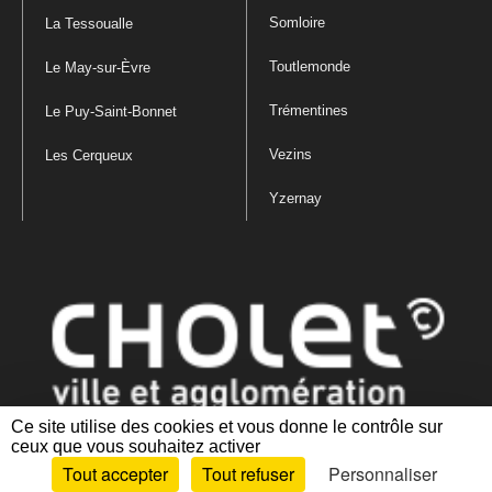
Somloire
La Tessoualle
Toutlemonde
Le May-sur-Èvre
Trémentines
Le Puy-Saint-Bonnet
Vezins
Les Cerqueux
Yzernay
Ce site utilise des cookies et vous donne le contrôle sur
ceux que vous souhaitez activer
Mentions légales
|
Politique de confidentialité
|
Politique de gestion
Tout accepter
Tout refuser
Personnaliser
des cookies
|
Plan du site
|
Accessibilité : partiellement conforme