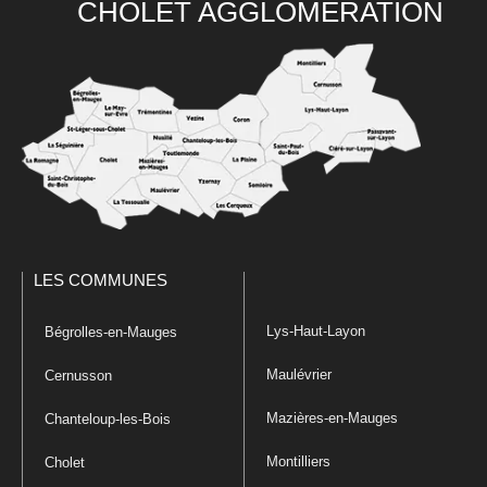
CHOLET AGGLOMÉRATION
LES COMMUNES
Lys-Haut-Layon
Bégrolles-en-Mauges
Maulévrier
Cernusson
Mazières-en-Mauges
Chanteloup-les-Bois
Montilliers
Cholet