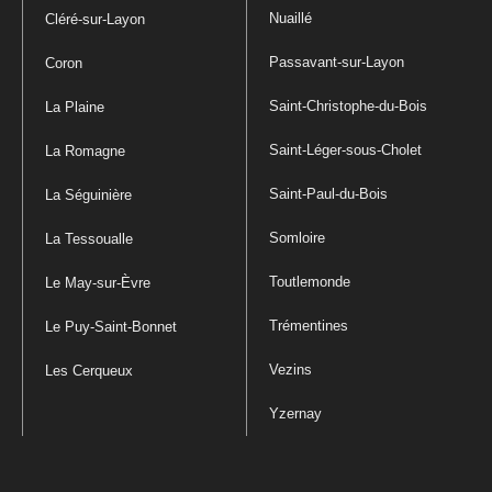
Nuaillé
Cléré-sur-Layon
Passavant-sur-Layon
Coron
Saint-Christophe-du-Bois
La Plaine
Saint-Léger-sous-Cholet
La Romagne
Saint-Paul-du-Bois
La Séguinière
Somloire
La Tessoualle
Toutlemonde
Le May-sur-Èvre
Trémentines
Le Puy-Saint-Bonnet
Vezins
Les Cerqueux
Yzernay