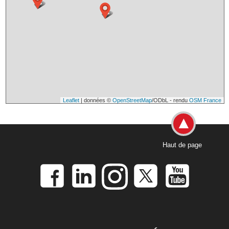
Leaflet
| données ©
OpenStreetMap
/ODbL - rendu
OSM France
Haut de page