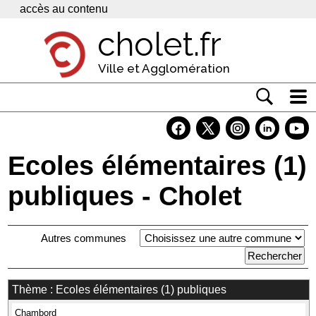
Panneau de gestion des cookies
accès au contenu
cholet.fr
Ville et Agglomération
Actualité
Vivre à Cholet
Ecoles élémentaires (1)
Economie
publiques - Cholet
Services
Autres communes
Contacts
Thème : Ecoles élémentaires (1) publiques
Chambord