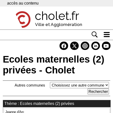
Panneau de gestion des cookies
accès au contenu
cholet.fr
Ville et Agglomération
Actualité
Vivre à Cholet
Ecoles maternelles (2)
Economie
privées - Cholet
Services
Autres communes
Contacts
Thème : Ecoles maternelles (2) privées
Jeanne d'Arc