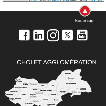
Leaflet
| données ©
OpenStreetMap
/ODbL - rendu
OSM France
Haut de page
CHOLET AGGLOMÉRATION