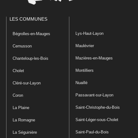
LES COMMUNES
Lys-Haut-Layon
Bégrolles-en-Mauges
Maulévrier
Cernusson
Mazières-en-Mauges
Chanteloup-les-Bois
Montilliers
Cholet
Nuaillé
Cléré-sur-Layon
Passavant-sur-Layon
Coron
Saint-Christophe-du-Bois
La Plaine
Saint-Léger-sous-Cholet
La Romagne
Saint-Paul-du-Bois
La Séguinière