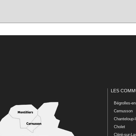
LES COMM
Bégrolles-e
Cernusson
Chanteloup-
Cholet
Cléré-sur-L