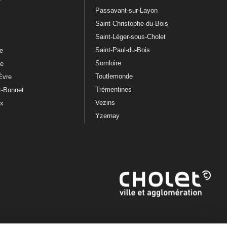
Passavant-sur-Layon
Saint-Christophe-du-Bois
Saint-Léger-sous-Cholet
e
Saint-Paul-du-Bois
re
Somloire
le
Toutlemonde
Èvre
Trémentines
t-Bonnet
Vezins
ux
Yzernay