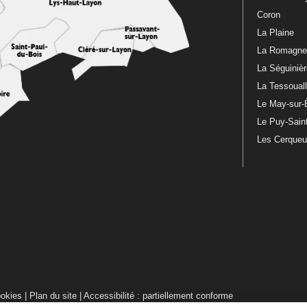
Coron
La Plaine
La Romagn
La Séguiniè
La Tessoual
Le May-sur-
Le Puy-Sain
Les Cerque
ookies
|
Plan du site
|
Accessibilité : partiellement conforme