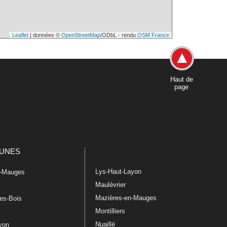
Leaflet
| données ©
OpenStreetMap
/ODbL - rendu
OSM France
Haut de
page
UNES
Lys-Haut-Layon
n-Mauges
Maulévrier
Mazières-en-Mauges
les-Bois
Montilliers
Nuaillé
ayon