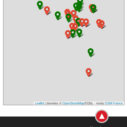
Leaflet
| données ©
OpenStreetMap
/ODbL - rendu
OSM France