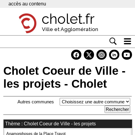
Panneau de gestion des cookies
accès au contenu
cholet.fr
Ville et Agglomération
Actualité
Vivre à Cholet
Cholet Coeur de Ville -
Economie
les projets - Cholet
Services
Autres communes
Contacts
Thème : Cholet Coeur de Ville - les projets
Anamorphoses de la Place Travot