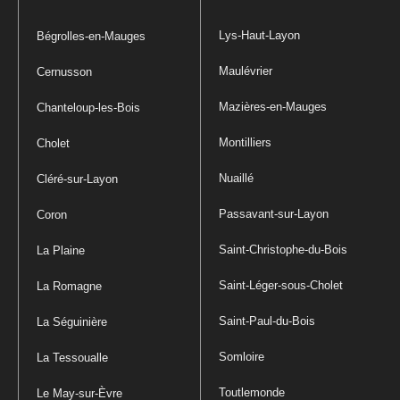
Lys-Haut-Layon
Bégrolles-en-Mauges
Maulévrier
Cernusson
Mazières-en-Mauges
Chanteloup-les-Bois
Montilliers
Cholet
Nuaillé
Cléré-sur-Layon
Passavant-sur-Layon
Coron
Saint-Christophe-du-Bois
La Plaine
Saint-Léger-sous-Cholet
La Romagne
Saint-Paul-du-Bois
La Séguinière
Somloire
La Tessoualle
Toutlemonde
Le May-sur-Èvre