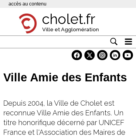
Panneau de gestion des cookies
accès au contenu
cholet.fr
Ville et Agglomération
Actualité
Vivre à Cholet
Ville Amie des Enfants
Economie
Services
Depuis 2004, la Ville de Cholet est
Contacts
reconnue Ville Amie des Enfants. Un
titre honorifique décerné par UNICEF
France et l'Association des Maires de