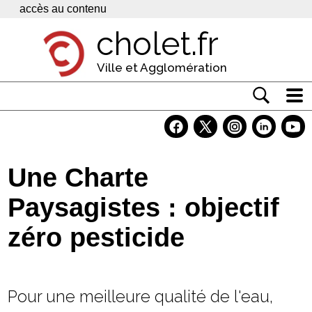
Panneau de gestion des cookies
accès au contenu
cholet.fr
Ville et Agglomération
Actualité
Vivre à Cholet
Une Charte
Economie
Paysagistes : objectif
Services
zéro pesticide
Contacts
Pour une meilleure qualité de l'eau,