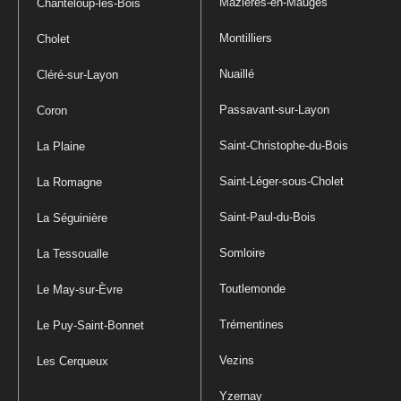
Mazières-en-Mauges
Chanteloup-les-Bois
Montilliers
Cholet
Nuaillé
Cléré-sur-Layon
Passavant-sur-Layon
Coron
Saint-Christophe-du-Bois
La Plaine
Saint-Léger-sous-Cholet
La Romagne
Saint-Paul-du-Bois
La Séguinière
Somloire
La Tessoualle
Toutlemonde
Le May-sur-Èvre
Trémentines
Le Puy-Saint-Bonnet
Vezins
Les Cerqueux
Yzernay