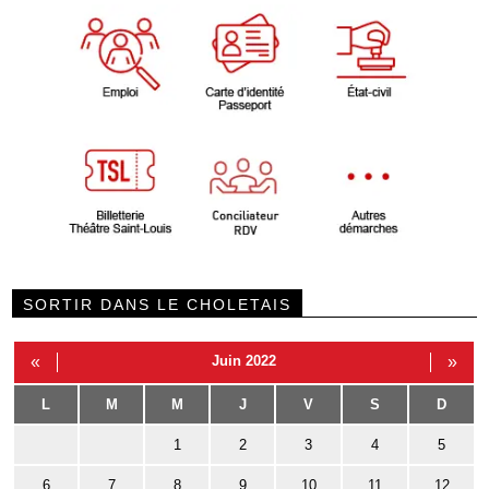
SORTIR DANS LE CHOLETAIS
«
Juin 2022
»
L
M
M
J
V
S
D
1
2
3
4
5
6
7
8
9
10
11
12