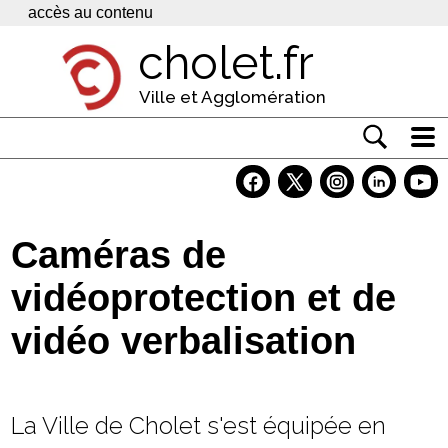
Panneau de gestion des cookies
accès au contenu
cholet.fr
Ville et Agglomération
Actualité
Vivre à Cholet
Caméras de
Economie
vidéoprotection et de
Services
vidéo verbalisation
Contacts
La Ville de Cholet s'est équipée en