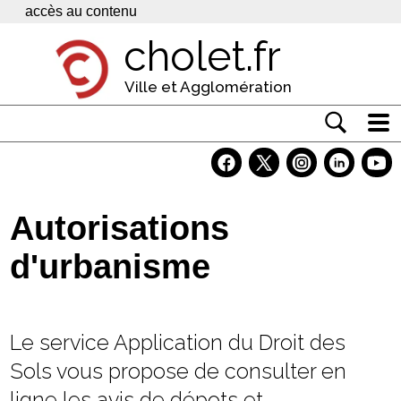
Panneau de gestion des cookies
accès au contenu
cholet.fr
Ville et Agglomération
Actualité
Vivre à Cholet
Autorisations
Economie
d'urbanisme
Services
Contacts
Le service Application du Droit des
Sols vous propose de consulter en
ligne les avis de dépots et