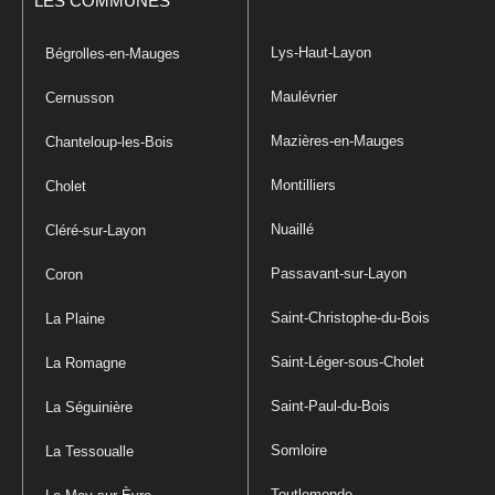
LES COMMUNES
Lys-Haut-Layon
Bégrolles-en-Mauges
Maulévrier
Cernusson
Mazières-en-Mauges
Chanteloup-les-Bois
Montilliers
Cholet
Nuaillé
Cléré-sur-Layon
Passavant-sur-Layon
Coron
Saint-Christophe-du-Bois
La Plaine
Saint-Léger-sous-Cholet
La Romagne
Saint-Paul-du-Bois
La Séguinière
Somloire
La Tessoualle
Toutlemonde