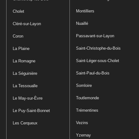
Montilliers
Cholet
Nuaillé
Cléré-sur-Layon
Passavant-sur-Layon
Coron
Saint-Christophe-du-Bois
La Plaine
Saint-Léger-sous-Cholet
La Romagne
Saint-Paul-du-Bois
La Séguinière
Somloire
La Tessoualle
Toutlemonde
Le May-sur-Èvre
Trémentines
Le Puy-Saint-Bonnet
Vezins
Les Cerqueux
Yzernay