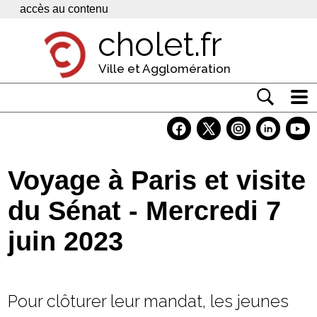
Panneau de gestion des cookies
accès au contenu
cholet.fr
Ville et Agglomération
Actualité
Vivre à Cholet
Voyage à Paris et visite
Economie
du Sénat - Mercredi 7
Services
juin 2023
Contacts
Pour clôturer leur mandat, les jeunes