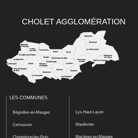
CHOLET AGGLOMÉRATION
LES COMMUNES
Lys-Haut-Layon
Bégrolles-en-Mauges
Maulévrier
Cernusson
Mazières-en-Mauges
Chanteloup-les-Bois