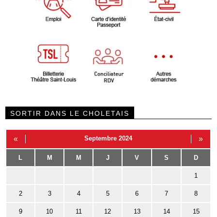
SORTIR DANS LE CHOLETAIS
«
Septembre 2024
»
L
M
M
J
V
S
D
1
2
3
4
5
6
7
8
9
10
11
12
13
14
15