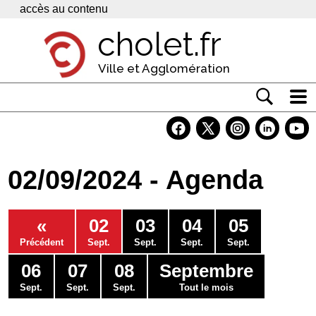
Panneau de gestion des cookies
accès au contenu
cholet.fr
Ville et Agglomération
Actualité
Vivre à Cholet
02/09/2024 - Agenda
Economie
Services
«
02
03
04
05
Contacts
Précédent
Sept.
Sept.
Sept.
Sept.
06
07
08
Septembre
Sept.
Sept.
Sept.
Tout le mois