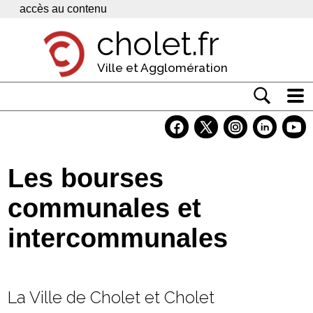
Panneau de gestion des cookies
accès au contenu
cholet.fr
Ville et Agglomération
Actualité
Vivre à Cholet
Les bourses
Economie
communales et
Services
intercommunales
Contacts
La Ville de Cholet et Cholet