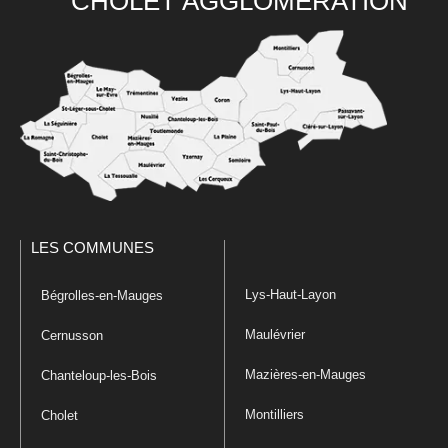
CHOLET AGGLOMÉRATION
LES COMMUNES
Lys-Haut-Layon
Bégrolles-en-Mauges
Maulévrier
Cernusson
Mazières-en-Mauges
Chanteloup-les-Bois
Montilliers
Cholet