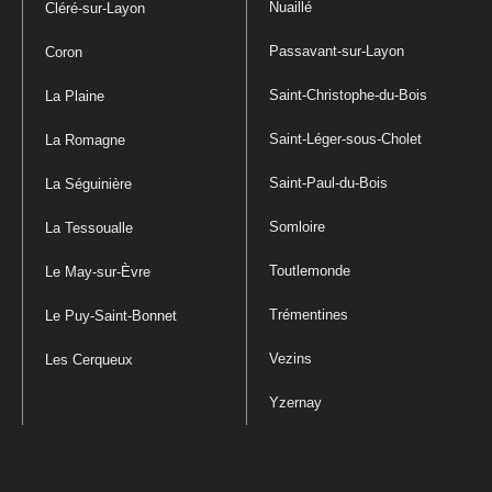
Nuaillé
Cléré-sur-Layon
Passavant-sur-Layon
Coron
Saint-Christophe-du-Bois
La Plaine
Saint-Léger-sous-Cholet
La Romagne
Saint-Paul-du-Bois
La Séguinière
Somloire
La Tessoualle
Toutlemonde
Le May-sur-Èvre
Trémentines
Le Puy-Saint-Bonnet
Vezins
Les Cerqueux
Yzernay