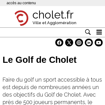
Panneau de gestion des cookies
accès au contenu
cholet.fr
Ville et Agglomération
Actualité
Vivre à Cholet
Le Golf de Cholet
Economie
Services
Faire du golf un sport accessible à tous
Contacts
est depuis de nombreuses années un
des objectifs du Golf de Cholet. Avec
près de 500 joueurs permanents, le