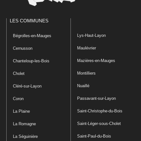
LES COMMUNES
Lys-Haut-Layon
Bégrolles-en-Mauges
Maulévrier
Cernusson
Mazières-en-Mauges
Chanteloup-les-Bois
Montilliers
Cholet
Nuaillé
Cléré-sur-Layon
Passavant-sur-Layon
Coron
Saint-Christophe-du-Bois
La Plaine
Saint-Léger-sous-Cholet
La Romagne
Saint-Paul-du-Bois
La Séguinière