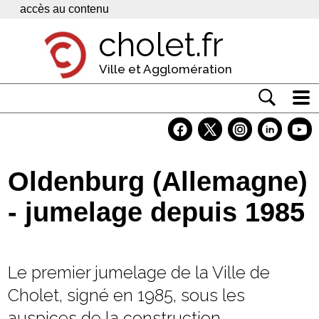
Panneau de gestion des cookies
accès au contenu
cholet.fr
Ville et Agglomération
Actualité
Vivre à Cholet
Oldenburg (Allemagne)
Economie
- jumelage depuis 1985
Services
Contacts
Le premier jumelage de la Ville de
Cholet, signé en 1985, sous les
auspices de la construction