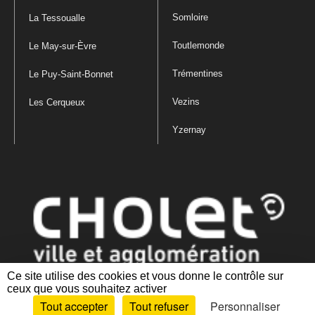
Somloire
La Tessoualle
Toutlemonde
Le May-sur-Èvre
Trémentines
Le Puy-Saint-Bonnet
Vezins
Les Cerqueux
Yzernay
Ce site utilise des cookies et vous donne le contrôle sur
ceux que vous souhaitez activer
Mentions légales
|
Politique de confidentialité
|
Politique de gestion
Tout accepter
Tout refuser
Personnaliser
des cookies
|
Plan du site
|
Accessibilité : partiellement conforme