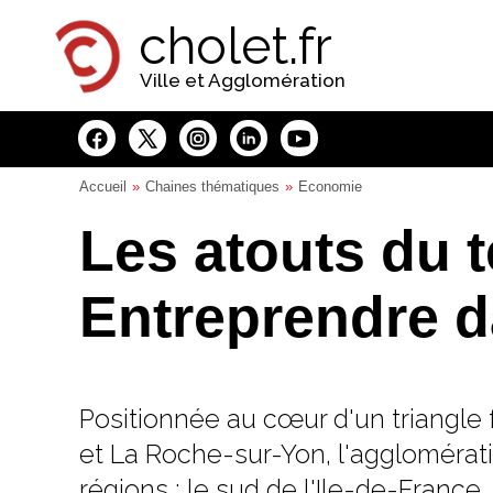
Panneau de gestion des cookies
cholet.fr
Ville et Agglomération
Accueil
Chaines thématiques
Economie
Les atouts du te
Entreprendre d
Positionnée au cœur d'un triangle 
et La Roche-sur-Yon, l'agglomérati
régions : le sud de l'Ile-de-France