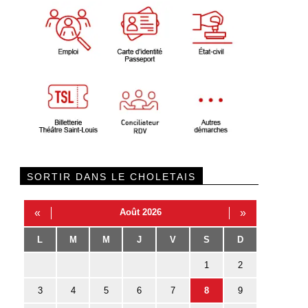
SORTIR DANS LE CHOLETAIS
«
Août 2026
»
L
M
M
J
V
S
D
1
2
3
4
5
6
7
8
9