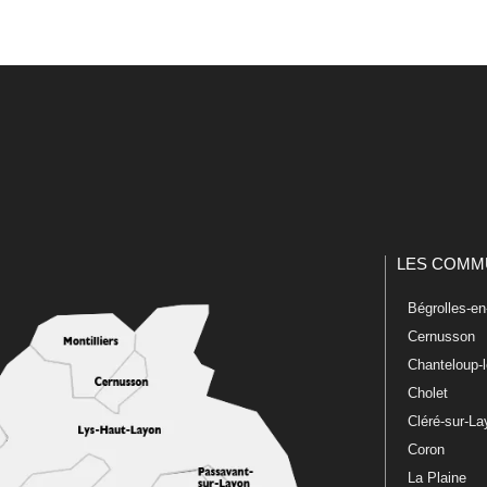
LES COMM
Bégrolles-e
Cernusson
Chanteloup-
Cholet
Cléré-sur-L
Coron
La Plaine