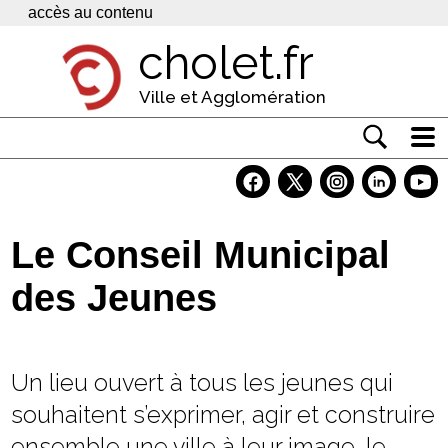
Panneau de gestion des cookies
accès au contenu
cholet.fr
Ville et Agglomération
Actualité
Vivre à Cholet
Le Conseil Municipal
Economie
des Jeunes
Services
Contacts
Un lieu ouvert à tous les jeunes qui
souhaitent s’exprimer, agir et construire
ensemble une ville à leur image. le