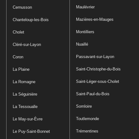
Maulévrier
Cernusson
Mazières-en-Mauges
Chanteloup-les-Bois
Montilliers
Cholet
Nuaillé
Cléré-sur-Layon
Passavant-sur-Layon
Coron
Saint-Christophe-du-Bois
La Plaine
Saint-Léger-sous-Cholet
La Romagne
Saint-Paul-du-Bois
La Séguinière
Somloire
La Tessoualle
Toutlemonde
Le May-sur-Èvre
Trémentines
Le Puy-Saint-Bonnet