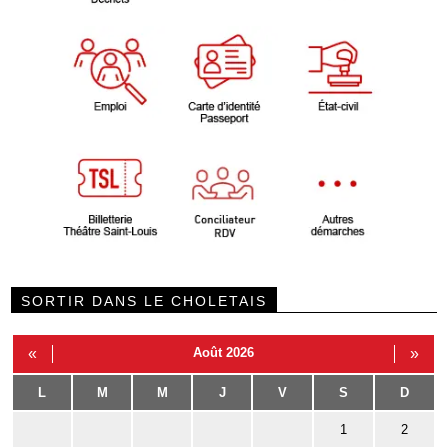
SORTIR DANS LE CHOLETAIS
«
Août 2026
»
L
M
M
J
V
S
D
1
2