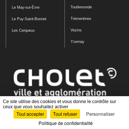
Toutlemonde
Le May-sur-Èvre
Trémentines
Le Puy-Saint-Bonnet
Vezins
Les Cerqueux
Yzernay
Ce site utilise des cookies et vous donne le contrôle sur
ceux que vous souhaitez activer
Mentions légales
|
Politique de confidentialité
|
Politique de gestion
Tout accepter
Tout refuser
Personnaliser
des cookies
|
Plan du site
|
Accessibilité : partiellement conforme
Politique de confidentialité
Artiphp - Ronald Guérin
© 2001-2024 est un logiciel libre distribué sous licence GPL.