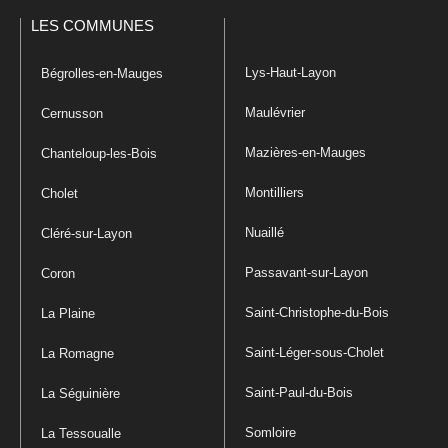
LES COMMUNES
Lys-Haut-Layon
Bégrolles-en-Mauges
Maulévrier
Cernusson
Mazières-en-Mauges
Chanteloup-les-Bois
Montilliers
Cholet
Nuaillé
Cléré-sur-Layon
Passavant-sur-Layon
Coron
Saint-Christophe-du-Bois
La Plaine
Saint-Léger-sous-Cholet
La Romagne
Saint-Paul-du-Bois
La Séguinière
Somloire
La Tessoualle