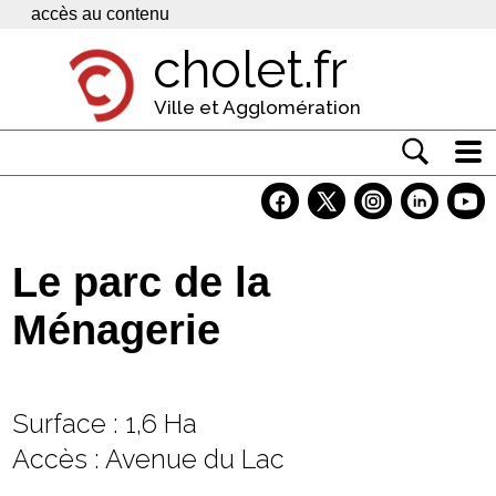
Panneau de gestion des cookies
accès au contenu
cholet.fr
Ville et Agglomération
Actualité
Vivre à Cholet
Le parc de la
Economie
Ménagerie
Services
Contacts
Surface : 1,6 Ha
Accès : Avenue du Lac