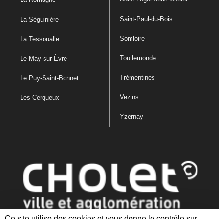
Saint-Paul-du-Bois
La Séguinière
Somloire
La Tessoualle
Toutlemonde
Le May-sur-Èvre
Trémentines
Le Puy-Saint-Bonnet
Vezins
Les Cerqueux
Yzernay
Ce site utilise des cookies et vous donne le contrôle sur