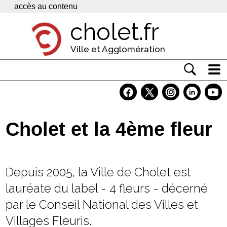
Panneau de gestion des cookies
accès au contenu
cholet.fr
Ville et Agglomération
Actualité
Vivre à Cholet
Cholet et la 4ème fleur
Economie
Services
Depuis 2005, la Ville de Cholet est
Contacts
lauréate du label - 4 fleurs - décerné
par le Conseil National des Villes et
Villages Fleuris.