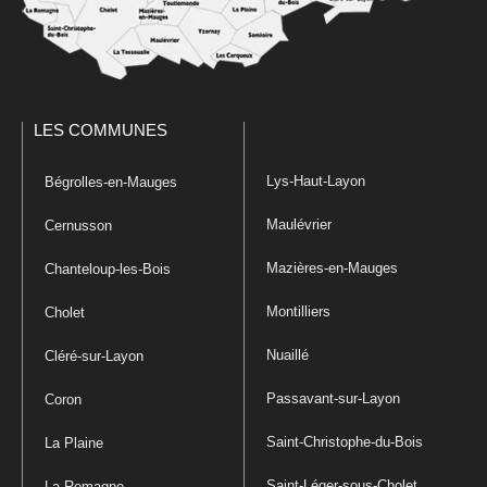
LES COMMUNES
Lys-Haut-Layon
Bégrolles-en-Mauges
Maulévrier
Cernusson
Mazières-en-Mauges
Chanteloup-les-Bois
Montilliers
Cholet
Nuaillé
Cléré-sur-Layon
Passavant-sur-Layon
Coron
Saint-Christophe-du-Bois
La Plaine
Saint-Léger-sous-Cholet
La Romagne