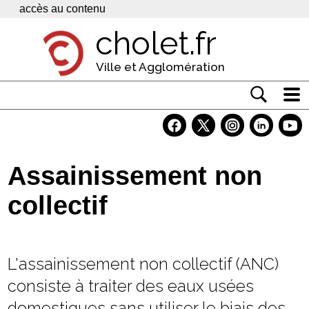
Panneau de gestion des cookies
accès au contenu
cholet.fr
Ville et Agglomération
Actualité
Vivre à Cholet
Assainissement non
Economie
collectif
Services
Contacts
L'assainissement non collectif (ANC)
consiste à traiter des eaux usées
domestiques sans utiliser le biais des