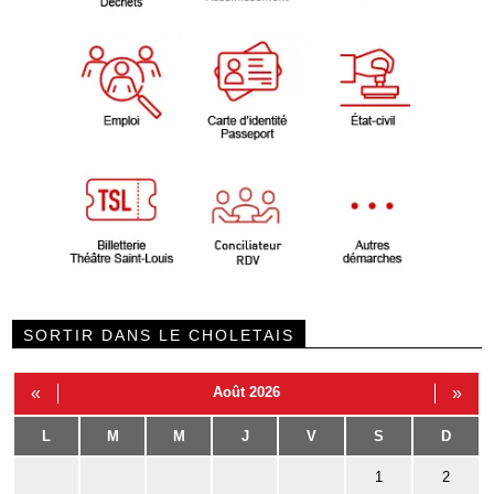
SORTIR DANS LE CHOLETAIS
«
Août 2026
»
L
M
M
J
V
S
D
1
2