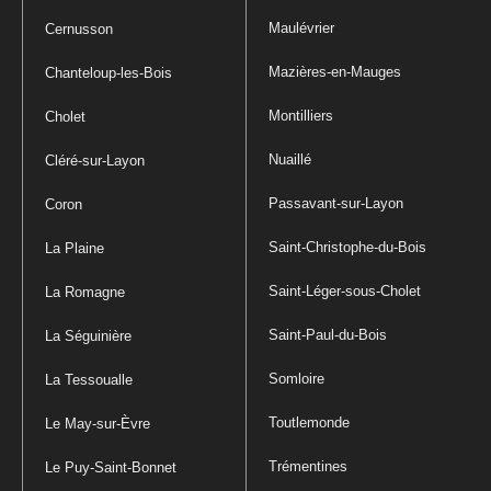
Maulévrier
Cernusson
Mazières-en-Mauges
Chanteloup-les-Bois
Montilliers
Cholet
Nuaillé
Cléré-sur-Layon
Passavant-sur-Layon
Coron
Saint-Christophe-du-Bois
La Plaine
Saint-Léger-sous-Cholet
La Romagne
Saint-Paul-du-Bois
La Séguinière
Somloire
La Tessoualle
Toutlemonde
Le May-sur-Èvre
Trémentines
Le Puy-Saint-Bonnet