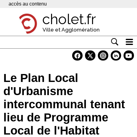
Panneau de gestion des cookies
accès au contenu
cholet.fr
Ville et Agglomération
Actualité
Vivre à Cholet
Le Plan Local
Economie
d'Urbanisme
Services
intercommunal tenant
Contacts
lieu de Programme
Local de l'Habitat