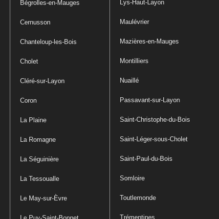
Lys-Haut-Layon
Bégrolles-en-Mauges
Maulévrier
Cernusson
Mazières-en-Mauges
Chanteloup-les-Bois
Montilliers
Cholet
Nuaillé
Cléré-sur-Layon
Passavant-sur-Layon
Coron
Saint-Christophe-du-Bois
La Plaine
Saint-Léger-sous-Cholet
La Romagne
Saint-Paul-du-Bois
La Séguinière
Somloire
La Tessoualle
Toutlemonde
Le May-sur-Èvre
Trémentines
Le Puy-Saint-Bonnet