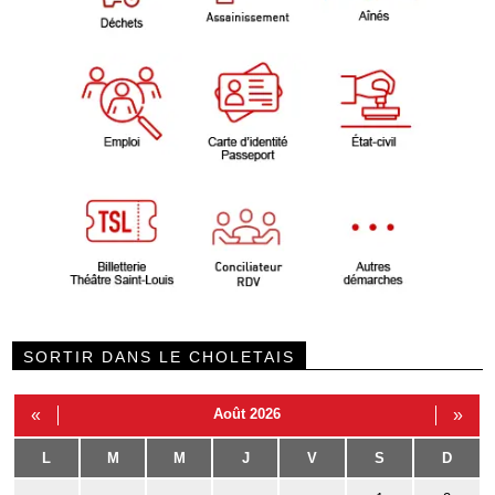
SORTIR DANS LE CHOLETAIS
«
Août 2026
»
L
M
M
J
V
S
D