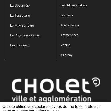
Saint-Paul-du-Bois
La Séguinière
Somloire
La Tessoualle
Toutlemonde
Le May-sur-Èvre
Trémentines
Le Puy-Saint-Bonnet
Vezins
Les Cerqueux
Yzernay
Ce site utilise des cookies et vous donne le contrôle sur
ceux que vous souhaitez activer