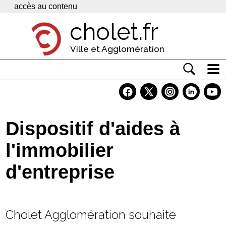
Panneau de gestion des cookies
accès au contenu
cholet.fr
Ville et Agglomération
Actualité
Vivre à Cholet
Dispositif d'aides à
Economie
l'immobilier
Services
d'entreprise
Contacts
Cholet Agglomération souhaite