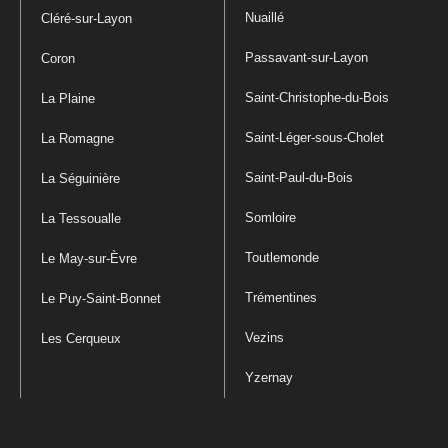
Nuaillé
Cléré-sur-Layon
Passavant-sur-Layon
Coron
Saint-Christophe-du-Bois
La Plaine
Saint-Léger-sous-Cholet
La Romagne
Saint-Paul-du-Bois
La Séguinière
Somloire
La Tessoualle
Toutlemonde
Le May-sur-Èvre
Trémentines
Le Puy-Saint-Bonnet
Vezins
Les Cerqueux
Yzernay