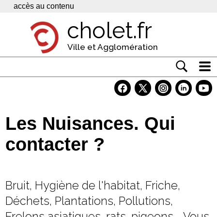
Panneau de gestion des cookies
accès au contenu
cholet.fr
Ville et Agglomération
Actualité
Vivre à Cholet
Les Nuisances. Qui
Economie
contacter ?
Services
Contacts
Bruit, Hygiène de l'habitat, Friche,
Déchets, Plantations, Pollutions,
Frelons asiatiques, rats, pigeons... Vous