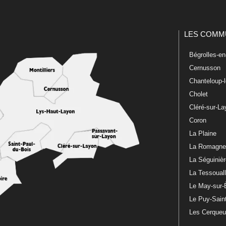
LES COMM
Bégrolles-e
Cernusson
Chanteloup-
Cholet
Cléré-sur-L
Coron
La Plaine
La Romagn
La Séguiniè
La Tessoual
Le May-sur-
Le Puy-Sain
Les Cerque