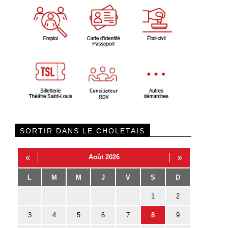
SORTIR DANS LE CHOLETAIS
«
Août 2026
»
L
M
M
J
V
S
D
1
2
3
4
5
6
7
8
9