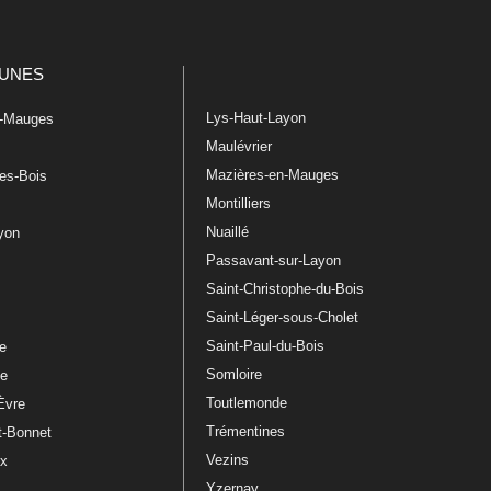
UNES
Lys-Haut-Layon
n-Mauges
Maulévrier
Mazières-en-Mauges
les-Bois
Montilliers
Nuaillé
ayon
Passavant-sur-Layon
Saint-Christophe-du-Bois
Saint-Léger-sous-Cholet
e
Saint-Paul-du-Bois
re
Somloire
le
Toutlemonde
Èvre
Trémentines
t-Bonnet
Vezins
ux
Yzernay