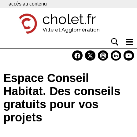
Panneau de gestion des cookies
accès au contenu
cholet.fr
Ville et Agglomération
Actualité
Vivre à Cholet
Espace Conseil
Economie
Habitat. Des conseils
Services
gratuits pour vos
Contacts
projets