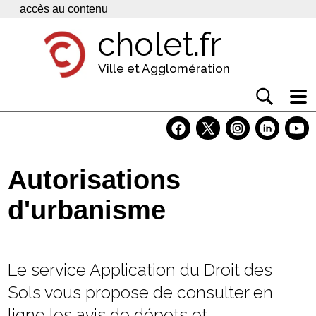
Panneau de gestion des cookies
accès au contenu
cholet.fr
Ville et Agglomération
Actualité
Vivre à Cholet
Autorisations
Economie
d'urbanisme
Services
Contacts
Le service Application du Droit des
Sols vous propose de consulter en
ligne les avis de dépots et