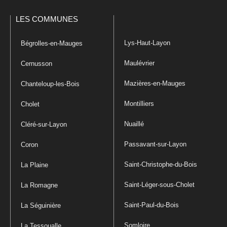
LES COMMUNES
Lys-Haut-Layon
Bégrolles-en-Mauges
Maulévrier
Cernusson
Mazières-en-Mauges
Chanteloup-les-Bois
Montilliers
Cholet
Nuaillé
Cléré-sur-Layon
Passavant-sur-Layon
Coron
Saint-Christophe-du-Bois
La Plaine
Saint-Léger-sous-Cholet
La Romagne
Saint-Paul-du-Bois
La Séguinière
Somloire
La Tessoualle