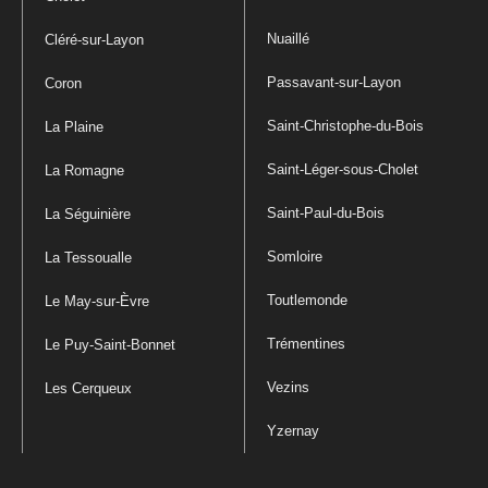
Nuaillé
Cléré-sur-Layon
Passavant-sur-Layon
Coron
Saint-Christophe-du-Bois
La Plaine
Saint-Léger-sous-Cholet
La Romagne
Saint-Paul-du-Bois
La Séguinière
Somloire
La Tessoualle
Toutlemonde
Le May-sur-Èvre
Trémentines
Le Puy-Saint-Bonnet
Vezins
Les Cerqueux
Yzernay