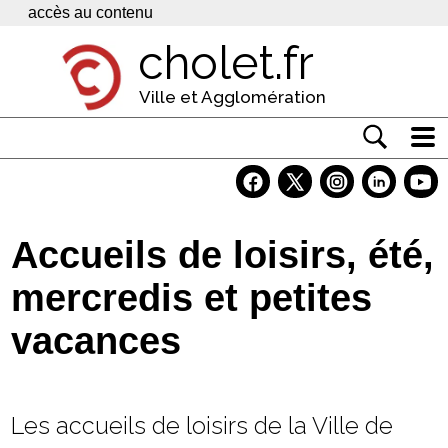
Panneau de gestion des cookies
accès au contenu
cholet.fr
Ville et Agglomération
Actualité
Vivre à Cholet
Accueils de loisirs, été,
Economie
mercredis et petites
Services
vacances
Contacts
Les accueils de loisirs de la Ville de