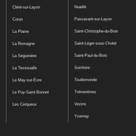
Nuaillé
Cléré-sur-Layon
Passavant-sur-Layon
Coron
Saint-Christophe-du-Bois
La Plaine
Saint-Léger-sous-Cholet
La Romagne
Saint-Paul-du-Bois
La Séguinière
Somloire
La Tessoualle
Toutlemonde
Le May-sur-Èvre
Trémentines
Le Puy-Saint-Bonnet
Vezins
Les Cerqueux
Yzernay