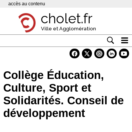
Panneau de gestion des cookies
accès au contenu
cholet.fr
Ville et Agglomération
Actualité
Vivre à Cholet
Collège Éducation,
Economie
Culture, Sport et
Services
Solidarités. Conseil de
Contacts
développement