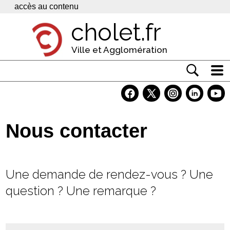
Panneau de gestion des cookies
accès au contenu
cholet.fr
Ville et Agglomération
Actualité
Vivre à Cholet
Nous contacter
Economie
Services
Une demande de rendez-vous ? Une
Contacts
question ? Une remarque ?