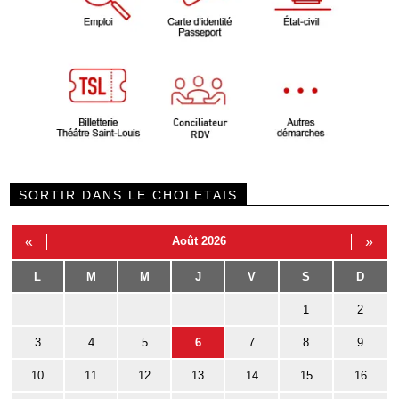
SORTIR DANS LE CHOLETAIS
«
Août 2026
»
L
M
M
J
V
S
D
1
2
3
4
5
6
7
8
9
10
11
12
13
14
15
16