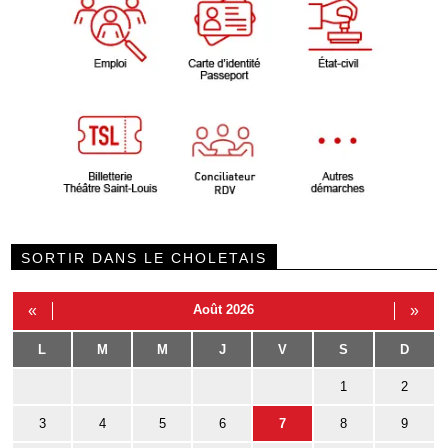
SORTIR DANS LE CHOLETAIS
«
Août 2026
»
L
M
M
J
V
S
D
1
2
3
4
5
6
7
8
9