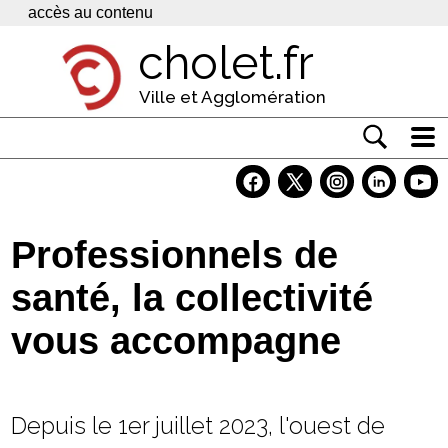
Panneau de gestion des cookies
accès au contenu
cholet.fr
Ville et Agglomération
Actualité
Vivre à Cholet
Professionnels de
Economie
santé, la collectivité
Services
vous accompagne
Contacts
Depuis le 1er juillet 2023, l'ouest de