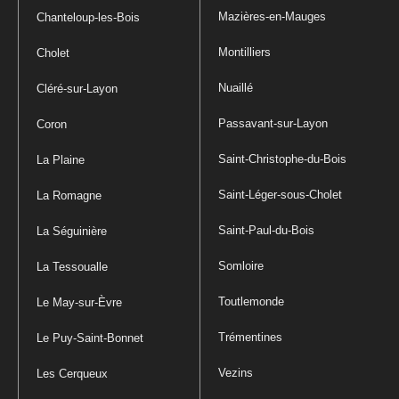
Mazières-en-Mauges
Chanteloup-les-Bois
Montilliers
Cholet
Nuaillé
Cléré-sur-Layon
Passavant-sur-Layon
Coron
Saint-Christophe-du-Bois
La Plaine
Saint-Léger-sous-Cholet
La Romagne
Saint-Paul-du-Bois
La Séguinière
Somloire
La Tessoualle
Toutlemonde
Le May-sur-Èvre
Trémentines
Le Puy-Saint-Bonnet
Vezins
Les Cerqueux