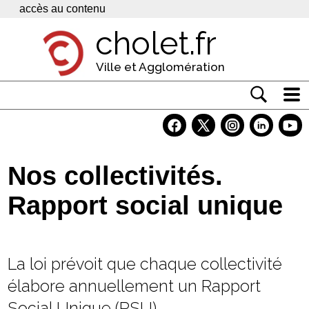
Panneau de gestion des cookies
accès au contenu
cholet.fr
Ville et Agglomération
Actualité
Vivre à Cholet
Nos collectivités.
Economie
Rapport social unique
Services
Contacts
La loi prévoit que chaque collectivité
élabore annuellement un Rapport
Social Unique (RSU).