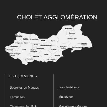
CHOLET AGGLOMÉRATION
LES COMMUNES
Lys-Haut-Layon
Bégrolles-en-Mauges
Maulévrier
Cernusson
Mazières-en-Mauges
Chanteloup-les-Bois