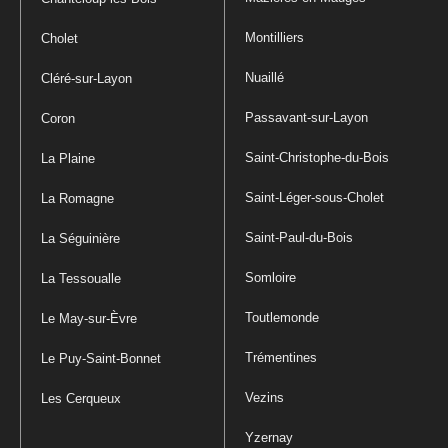
Montilliers
Cholet
Nuaillé
Cléré-sur-Layon
Passavant-sur-Layon
Coron
Saint-Christophe-du-Bois
La Plaine
Saint-Léger-sous-Cholet
La Romagne
Saint-Paul-du-Bois
La Séguinière
Somloire
La Tessoualle
Toutlemonde
Le May-sur-Èvre
Trémentines
Le Puy-Saint-Bonnet
Vezins
Les Cerqueux
Yzernay