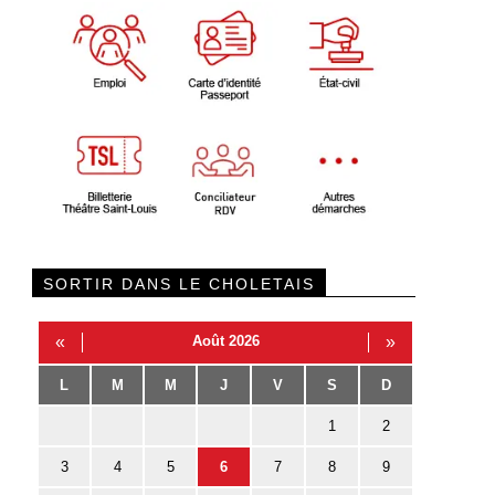
SORTIR DANS LE CHOLETAIS
«
Août 2026
»
L
M
M
J
V
S
D
1
2
3
4
5
6
7
8
9