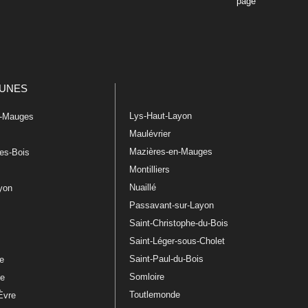
page
UNES
Lys-Haut-Layon
n-Mauges
Maulévrier
Mazières-en-Mauges
les-Bois
Montilliers
Nuaillé
ayon
Passavant-sur-Layon
Saint-Christophe-du-Bois
Saint-Léger-sous-Cholet
e
Saint-Paul-du-Bois
re
Somloire
le
Toutlemonde
Èvre