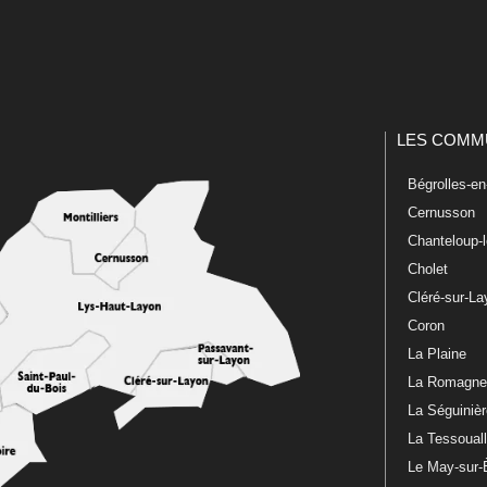
LES COMM
Bégrolles-e
Cernusson
Chanteloup-
Cholet
Cléré-sur-L
Coron
La Plaine
La Romagn
La Séguiniè
La Tessoual
Le May-sur-