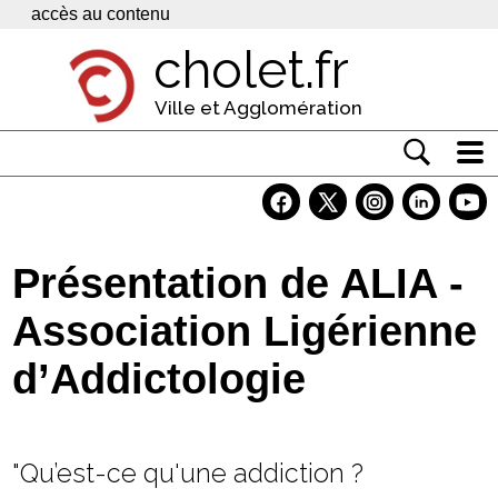
Panneau de gestion des cookies
accès au contenu
cholet.fr
Ville et Agglomération
Actualité
Vivre à Cholet
Présentation de ALIA -
Economie
Association Ligérienne
Services
d’Addictologie
Contacts
"Qu’est-ce qu'une addiction ?