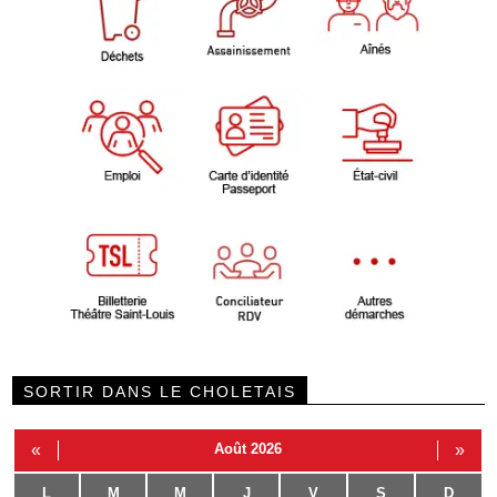
SORTIR DANS LE CHOLETAIS
«
Août 2026
»
L
M
M
J
V
S
D