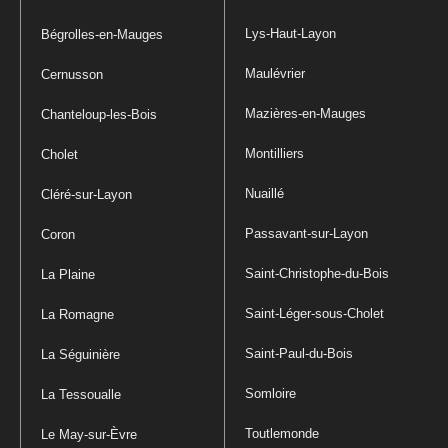
Lys-Haut-Layon
Bégrolles-en-Mauges
Maulévrier
Cernusson
Mazières-en-Mauges
Chanteloup-les-Bois
Montilliers
Cholet
Nuaillé
Cléré-sur-Layon
Passavant-sur-Layon
Coron
Saint-Christophe-du-Bois
La Plaine
Saint-Léger-sous-Cholet
La Romagne
Saint-Paul-du-Bois
La Séguinière
Somloire
La Tessoualle
Toutlemonde
Le May-sur-Èvre