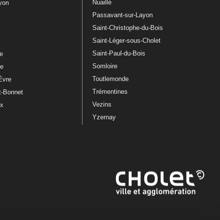
Nuaillé
ayon
Passavant-sur-Layon
Saint-Christophe-du-Bois
Saint-Léger-sous-Cholet
e
Saint-Paul-du-Bois
re
Somloire
le
Toutlemonde
Èvre
Trémentines
t-Bonnet
Vezins
ux
Yzernay