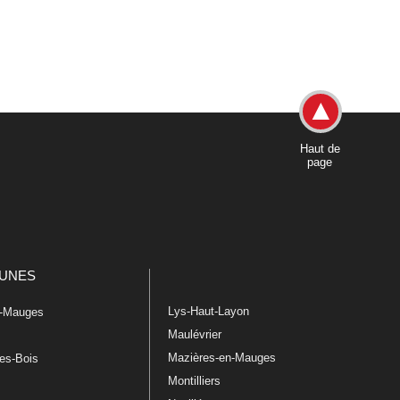
Haut de
page
UNES
Lys-Haut-Layon
n-Mauges
Maulévrier
Mazières-en-Mauges
les-Bois
Montilliers