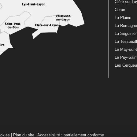
Cléré-sur-L
Coron
La Plaine
La Romagn
La Séguiniè
La Tessoual
Le May-sur-
Le Puy-Sain
Les Cerque
ookies
|
Plan du site
|
Accessibilité : partiellement conforme