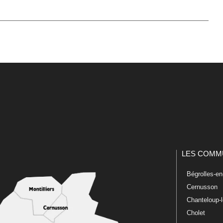
LES COMM
Bégrolles-e
Cernusson
Chanteloup-
Cholet