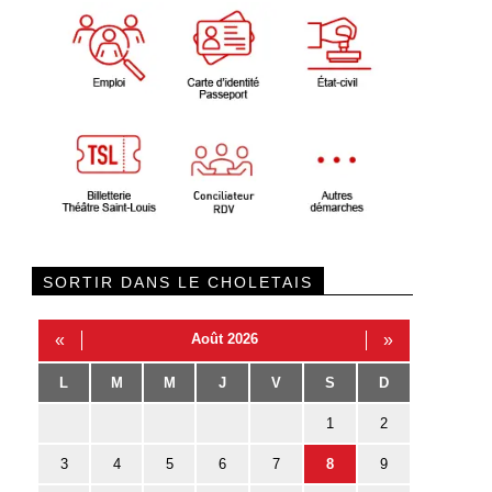
SORTIR DANS LE CHOLETAIS
«
Août 2026
»
L
M
M
J
V
S
D
1
2
3
4
5
6
7
8
9