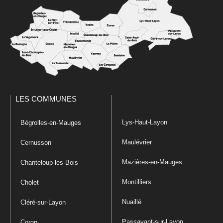
LES COMMUNES
Lys-Haut-Layon
Bégrolles-en-Mauges
Maulévrier
Cernusson
Mazières-en-Mauges
Chanteloup-les-Bois
Montilliers
Cholet
Nuaillé
Cléré-sur-Layon
Passavant-sur-Layon
Coron