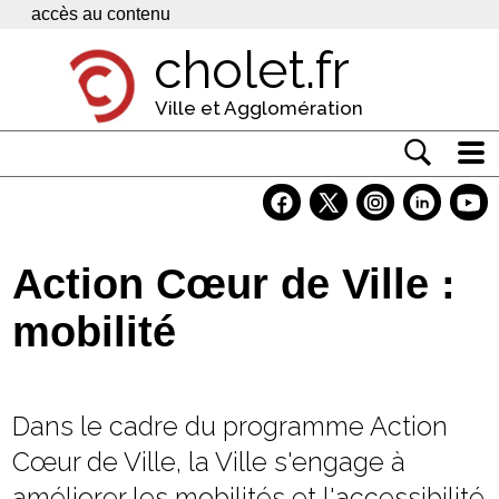
Panneau de gestion des cookies
accès au contenu
cholet.fr
Ville et Agglomération
Actualité
Vivre à Cholet
Action Cœur de Ville :
Economie
mobilité
Services
Contacts
Dans le cadre du programme Action
Cœur de Ville, la Ville s'engage à
améliorer les mobilités et l'accessibilité