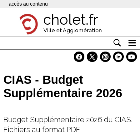
Panneau de gestion des cookies
accès au contenu
cholet.fr
Ville et Agglomération
Actualité
Vivre à Cholet
CIAS - Budget
Economie
Supplémentaire 2026
Services
Contacts
Budget Supplémentaire 2026 du CIAS.
Fichiers au format PDF