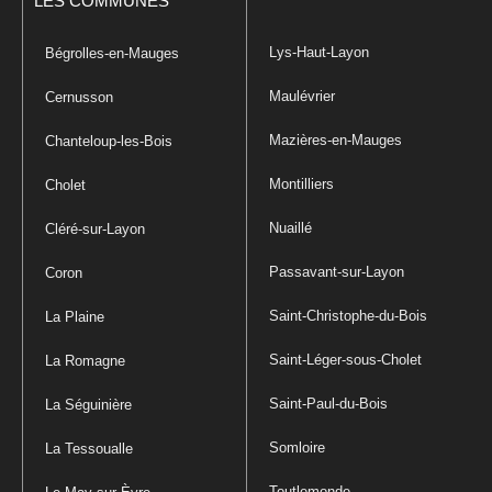
LES COMMUNES
Lys-Haut-Layon
Bégrolles-en-Mauges
Maulévrier
Cernusson
Mazières-en-Mauges
Chanteloup-les-Bois
Montilliers
Cholet
Nuaillé
Cléré-sur-Layon
Passavant-sur-Layon
Coron
Saint-Christophe-du-Bois
La Plaine
Saint-Léger-sous-Cholet
La Romagne
Saint-Paul-du-Bois
La Séguinière
Somloire
La Tessoualle
Toutlemonde