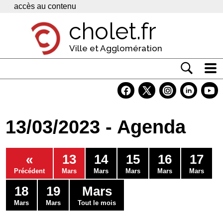
Panneau de gestion des cookies
accès au contenu
cholet.fr
Ville et Agglomération
Actualité
Vivre à Cholet
13/03/2023 - Agenda
Economie
Services
«
13
14
15
16
17
Contacts
Précédent
Mars
Mars
Mars
Mars
Mars
18
19
Mars
Mars
Mars
Tout le mois