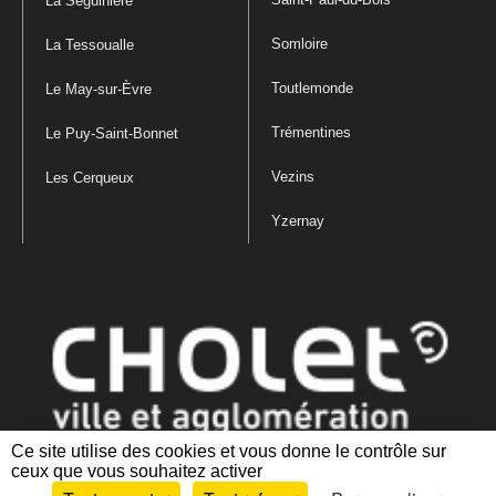
La Séguinière
Somloire
La Tessoualle
Toutlemonde
Le May-sur-Èvre
Trémentines
Le Puy-Saint-Bonnet
Vezins
Les Cerqueux
Yzernay
Ce site utilise des cookies et vous donne le contrôle sur
ceux que vous souhaitez activer
Mentions légales
|
Politique de confidentialité
|
Politique de gestion
des cookies
|
Plan du site
|
Accessibilité : partiellement conforme