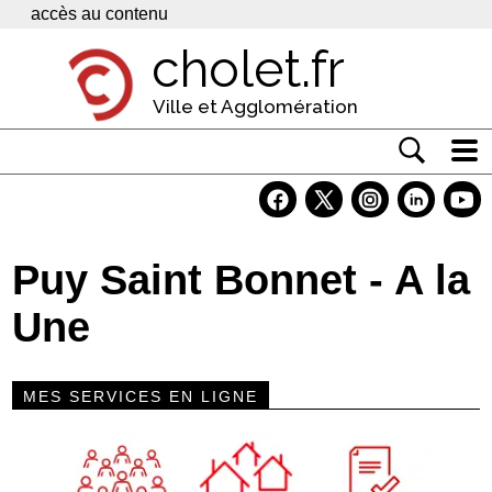
Panneau de gestion des cookies
accès au contenu
cholet.fr
Ville et Agglomération
Actualité
Vivre à Cholet
Puy Saint Bonnet - A la
Economie
Une
Services
Contacts
MES SERVICES EN LIGNE