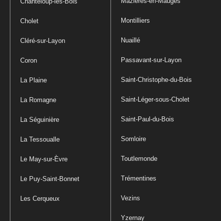
Mazières-en-Mauges
Chanteloup-les-Bois
Montilliers
Cholet
Nuaillé
Cléré-sur-Layon
Passavant-sur-Layon
Coron
Saint-Christophe-du-Bois
La Plaine
Saint-Léger-sous-Cholet
La Romagne
Saint-Paul-du-Bois
La Séguinière
Somloire
La Tessoualle
Toutlemonde
Le May-sur-Èvre
Trémentines
Le Puy-Saint-Bonnet
Vezins
Les Cerqueux
Yzernay