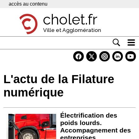
Panneau de gestion des cookies
accès au contenu
cholet.fr
Ville et Agglomération
Actualité
Vivre à Cholet
L'actu de la Filature
Economie
numérique
Services
Contacts
Électrification des
poids lourds.
Accompagnement des
entreprises