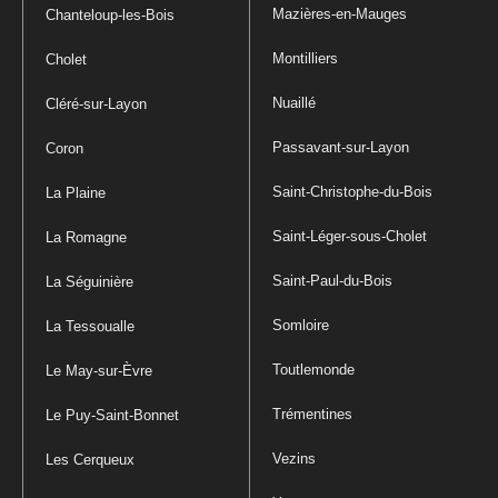
Mazières-en-Mauges
Chanteloup-les-Bois
Montilliers
Cholet
Nuaillé
Cléré-sur-Layon
Passavant-sur-Layon
Coron
Saint-Christophe-du-Bois
La Plaine
Saint-Léger-sous-Cholet
La Romagne
Saint-Paul-du-Bois
La Séguinière
Somloire
La Tessoualle
Toutlemonde
Le May-sur-Èvre
Trémentines
Le Puy-Saint-Bonnet
Vezins
Les Cerqueux