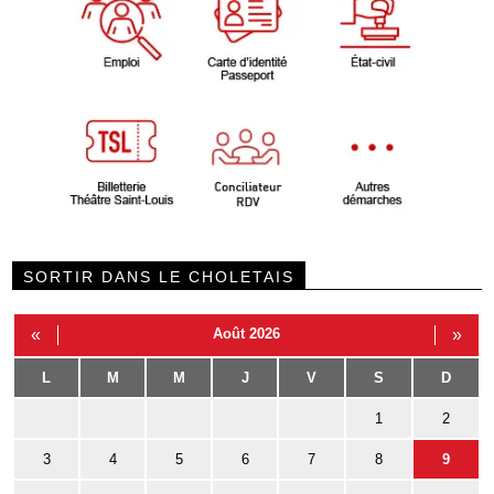
SORTIR DANS LE CHOLETAIS
«
Août 2026
»
L
M
M
J
V
S
D
1
2
3
4
5
6
7
8
9