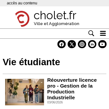
Panneau de gestion des cookies
accès au contenu
cholet.fr
Ville et Agglomération
Actualité
Vivre à Cholet
Vie étudiante
Economie
Services
Réouverture licence
Contacts
pro - Gestion de la
Production
Industrielle
03/06/2026